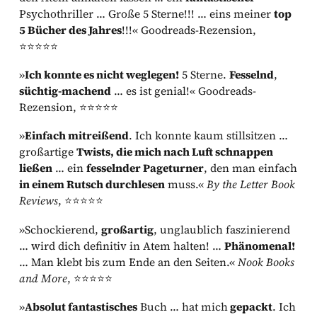
Psychothriller … Große 5 Sterne!!! … eins meiner
top
5 Bücher des Jahres
!!!« Goodreads-Rezension,
⭐⭐⭐⭐⭐
»
Ich konnte es nicht weglegen!
5 Sterne.
Fesselnd
,
süchtig-machend
… es ist genial!« Goodreads-
Rezension, ⭐⭐⭐⭐⭐
»
Einfach mitreißend
. Ich konnte kaum stillsitzen …
großartige
Twists, die mich nach Luft schnappen
ließen
… ein
fesselnder Pageturner
, den man einfach
in einem Rutsch durchlesen
muss.«
By the Letter Book
Reviews
, ⭐⭐⭐⭐⭐
»Schockierend,
großartig
, unglaublich faszinierend
… wird dich definitiv in Atem halten! …
Phänomenal!
… Man klebt bis zum Ende an den Seiten.«
Nook Books
and More
, ⭐⭐⭐⭐⭐
»
Absolut fantastisches
Buch … hat mich
gepackt
. Ich