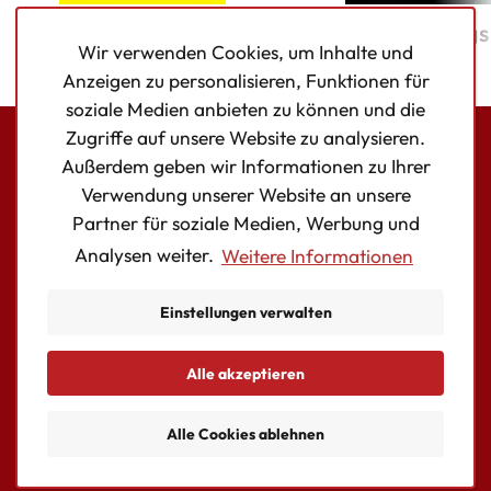
Die Frau im Wasser
Die Geburtstag
Wir verwenden Cookies, um Inhalte und
Anzeigen zu personalisieren, Funktionen für
soziale Medien anbieten zu können und die
Zugriffe auf unsere Website zu analysieren.
Außerdem geben wir Informationen zu Ihrer
Bookouture logo
Verwendung unserer Website an unsere
Facebook
Instagram
Twitter
Partner für soziale Medien, Werbung und
Analysen weiter.
Weitere Informationen
AUTOR:INNEN
BÜCHER
Einstellungen verwalten
KONTAKT
Essentielle Cookies
Alle akzeptieren
© Copyright Storyfire Ltd
allowed
Alle Cookies ablehnen
Datenschutzerklärung
Der
storyfire_cookieconsent
speichert Ihre Einstel
Cookie-Richtlinien