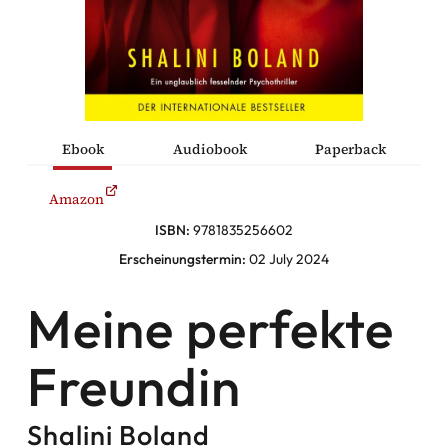
he Komödien
haltung
Ebook
Audiobook
Paperback
sromane
Amazon
alromane
ISBN:
9781835256602
Erscheinungstermin:
02 July 2024
Facebook
Meine perfekte
Instagram
Freundin
Twitter
Shalini Boland