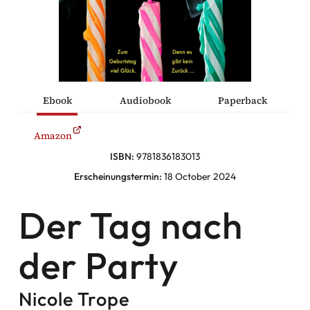
he Komödien
haltung
Ebook
Audiobook
Paperback
sromane
Amazon
alromane
ISBN:
9781836183013
Erscheinungstermin:
18 October 2024
Der Tag nach
Facebook
Instagram
der Party
Twitter
Nicole Trope