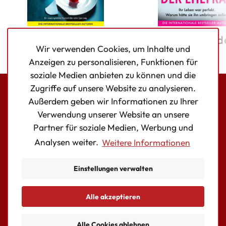
Was hast du bloß
Die Schuld d
Wir verwenden Cookies, um Inhalte und
getan?
Ehefrau
Anzeigen zu personalisieren, Funktionen für
soziale Medien anbieten zu können und die
Zugriffe auf unsere Website zu analysieren.
Außerdem geben wir Informationen zu Ihrer
Bookouture logo
Verwendung unserer Website an unsere
Facebook
Instagram
Twitter
Partner für soziale Medien, Werbung und
Analysen weiter.
Weitere Informationen
AUTOR:INNEN
BÜCHER
Einstellungen verwalten
KONTAKT
Essentielle Cookies
Alle akzeptieren
© Copyright Storyfire Ltd
allowed
Alle Cookies ablehnen