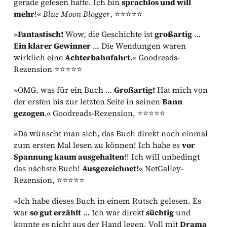
gerade gelesen hatte. Ich bin
sprachlos und will
mehr
!«
Blue Moon Blogger
, ⭐⭐⭐⭐⭐
»
Fantastisch!
Wow, die Geschichte ist
großartig
…
Ein klarer Gewinner
… Die Wendungen waren
wirklich eine
Achterbahnfahrt
.« Goodreads-
Rezension ⭐⭐⭐⭐⭐
»OMG, was für ein Buch …
Großartig!
Hat mich von
der ersten bis zur letzten Seite in seinen
Bann
gezogen
.« Goodreads-Rezension, ⭐⭐⭐⭐⭐
»Da wünscht man sich, das Buch direkt noch einmal
zum ersten Mal lesen zu können! Ich habe es
vor
Spannung kaum ausgehalten
!! Ich will unbedingt
das nächste Buch!
Ausgezeichnet!
« NetGalley-
Rezension, ⭐⭐⭐⭐⭐
»Ich habe dieses Buch in einem Rutsch gelesen. Es
war
so gut erzählt
… Ich war direkt
süchtig
und
konnte es nicht aus der Hand legen. Voll mit
Drama