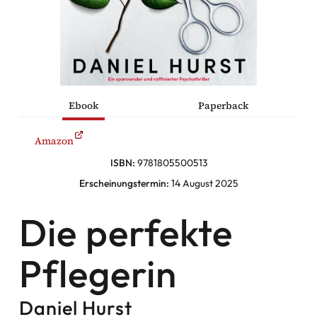
he Komödien
haltung
Ebook
Paperback
sromane
Amazon
alromane
ISBN:
9781805500513
Erscheinungstermin:
14 August 2025
Facebook
Die perfekte
Instagram
Pflegerin
Twitter
Daniel Hurst