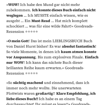
»
WOW!
Ich habe den Mund gar nicht mehr
zubekommen.
Ich konnte dieses Buch einfach nicht
weglegen
… Ich MUSSTE einfach wissen, wie es
ausgeht … Ein
Must-Read
… Hat mich komplett
schockiert … was für eine wilde Fahrt!« Goodreads-
Rezension ⭐⭐⭐⭐⭐
»
O mein Gott
! Das ist mein LIEBLINGSBUCH Buch
von Daniel Hurst bisher! Es war
absolut fantastisch
!
So viele Momente, in denen ich
kaum atmen konnte
vor Anspannung
. Bis zum explosiven Finale.
Einfach
nur
WOW
! Ich kann das nächste Buch dieser
brillanten Reihe kaum erwarten.« Goodreads-
Rezension ⭐⭐⭐⭐⭐
»So
süchtig machend
und einnehmend, dass ich
immer noch mehr wollte. Die unerwarteten
Plottwists waren
großartig
!!
Klare Empfehlung, ich
liebe dieses Buch!!
Ich habe es an einem Tag
durchgesuchtet! Ihr müsst es lesen!!« Goodreads-