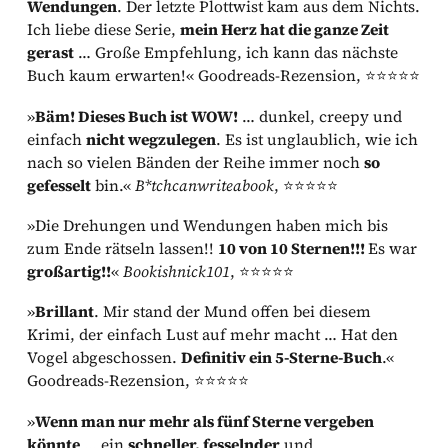
Wendungen
. Der letzte Plottwist kam aus dem Nichts.
Ich liebe diese Serie,
mein Herz hat die ganze Zeit
gerast
… Große Empfehlung, ich kann das nächste
Buch kaum erwarten!« Goodreads-Rezension, ⭐⭐⭐⭐⭐
»
Bäm! Dieses Buch ist WOW!
… dunkel, creepy und
einfach
nicht wegzulegen
. Es ist unglaublich, wie ich
nach so vielen Bänden der Reihe immer noch
so
gefesselt
bin.«
B*tchcanwriteabook
, ⭐⭐⭐⭐⭐
»Die Drehungen und Wendungen haben mich bis
zum Ende rätseln lassen!!
10 von 10 Sternen!!!
Es war
großartig!!
«
Bookishnick101
, ⭐⭐⭐⭐⭐
»
Brillant
. Mir stand der Mund offen bei diesem
Krimi, der einfach Lust auf mehr macht … Hat den
Vogel abgeschossen.
Definitiv ein 5-Sterne-Buch
.«
Goodreads-Rezension, ⭐⭐⭐⭐⭐
»
Wenn man nur mehr als fünf Sterne vergeben
könnte
… ein
schneller, fesselnder
und