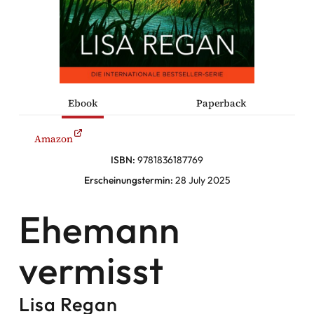
he Komödien
haltung
Ebook
Paperback
sromane
Amazon
alromane
ISBN:
9781836187769
Erscheinungstermin:
28 July 2025
Ehemann
Facebook
Instagram
vermisst
Twitter
Lisa Regan