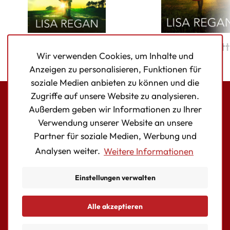
Die gefangenen
Die tote Mut
Wir verwenden Cookies, um Inhalte und
Mädchen
Anzeigen zu personalisieren, Funktionen für
soziale Medien anbieten zu können und die
Zugriffe auf unsere Website zu analysieren.
Außerdem geben wir Informationen zu Ihrer
Bookouture logo
Verwendung unserer Website an unsere
Facebook
Instagram
Twitter
Partner für soziale Medien, Werbung und
Analysen weiter.
Weitere Informationen
AUTOR:INNEN
BÜCHER
Einstellungen verwalten
KONTAKT
Essentielle Cookies
Alle akzeptieren
© Copyright Storyfire Ltd
allowed