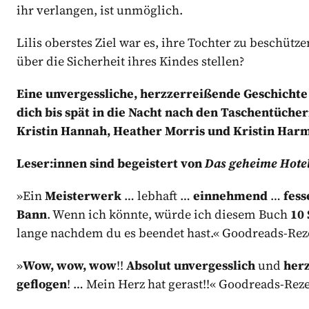
ihr verlangen, ist unmöglich.
Lilis oberstes Ziel war es, ihre Tochter zu beschütze
über die Sicherheit ihres Kindes stellen?
Eine unvergessliche, herzzerreißende Geschichte
dich bis spät in die Nacht nach den Taschentücher
Kristin Hannah, Heather Morris und Kristin Harm
Leser:innen sind begeistert von
Das geheime Hotel
»Ein
Meisterwerk
… lebhaft …
einnehmend
…
fess
Bann
. Wenn ich könnte, würde ich diesem Buch
10
lange nachdem du es beendet hast.« Goodreads-R
»
Wow, wow, wow
!!
Absolut unvergesslich
und
her
geflogen
! … Mein Herz hat gerast!!« Goodreads-R