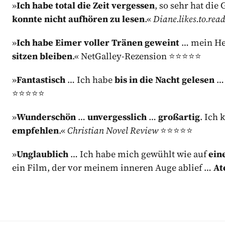
»
Ich habe total die Zeit vergessen
, so sehr hat di
konnte nicht aufhören zu lesen
.«
Diane.likes.to.rea
»
Ich habe Eimer voller Tränen geweint
… mein He
sitzen bleiben
.« NetGalley-Rezension ⭐⭐⭐⭐⭐
»
Fantastisch
… Ich habe
bis in die Nacht gelesen
⭐⭐⭐⭐⭐
»
Wunderschön
…
unvergesslich
…
großartig
. Ich
empfehlen
.«
Christian Novel Review
⭐⭐⭐⭐⭐
»
Unglaublich
… Ich habe mich gewühlt wie auf
ein
ein Film, der vor meinem inneren Auge ablief …
At