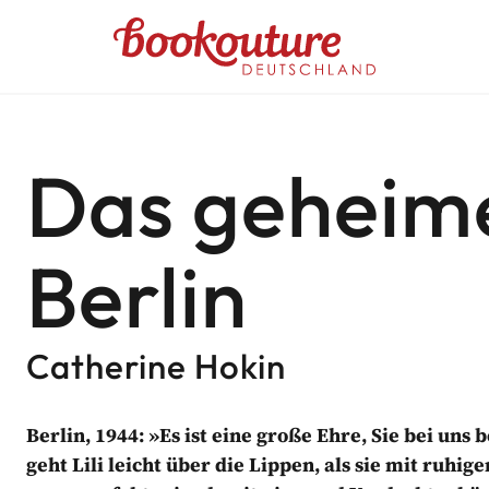
Bookouture logo
UTURE DEUTSCHLAND NEWSL
Das geheime
ehlungen
Berlin
abgestimmte Informationen von Bookouture erhal
d von Bookouture (dem Handelsnamen von Storyfire Ltd) verwaltet
Catherine Hokin
Berlin, 1944: »Es ist eine große Ehre, Sie bei uns
geht Lili leicht über die Lippen, als sie mit ruh