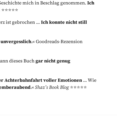
e Geschichte mich in Beschlag genommen.
Ich
d
⭐⭐⭐⭐⭐
rz ist gebrochen …
Ich konnte nicht still
…
unvergesslich
.« Goodreads-Rezension
 kann dieses Buch
gar nicht genug
er Achterbahnfahrt voller Emotionen
… Wie
emberaubend
.«
Shaz’s Book Blog
⭐⭐⭐⭐⭐