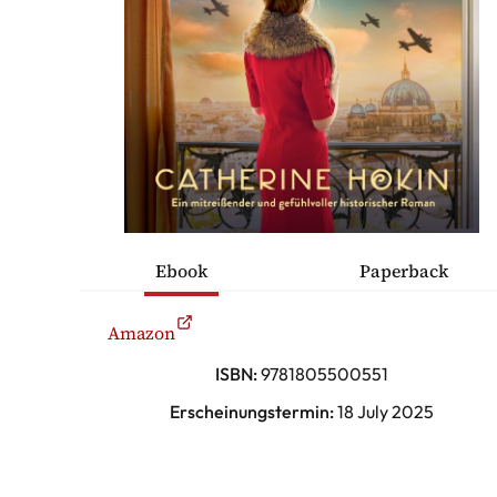
ÜCHER
ONTAKT
Thriller
Ebook
Paperback
ische Romane
Amazon
sche Komödien
ISBN:
9781805500551
Erscheinungstermin:
18 July 2025
erhaltung