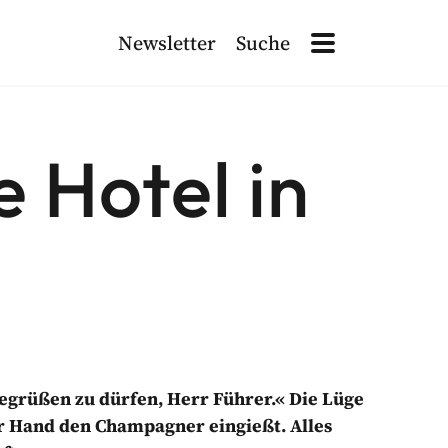
Newsletter
Suche
Site Navigation
Search
Site Navigation
ETTER ANMELDEN!
 Hotel in
ten
, die für die Verarbeitung dieser Daten verantwortlich sind. L
 begrüßen zu dürfen, Herr Führer.« Die Lüge
iger Hand den Champagner eingießt. Alles