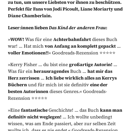
zu tun, um unsere Liebsten vor ihnen zu beschützen.
Perfekt für Fans von Jodi Picoult, Liane Moriarty und
Diane Chamberlain.
Leser:innen lieben
Das Kind der anderen Frau
:
»
WOW!
Was für eine
Achterbahnfahrt
dieses Buch
war! … Hat mich
von Anfang an komplett gepackt
…
voller Emotionen!!
« Goodreads-Rezension ⭐⭐⭐⭐⭐
»Kerry Fisher … du bist eine
großartige Autorin!
…
Was für ein
herausragendes
Buch …
hat mir das
Herz zerrissen
…
Ich liebe wirklich alles an Kerrys
Büchern
und für mich ist sie definitiv
eine der
besten Autorinnen
dieses Genres.« Goodreads-
Rezension ⭐⭐⭐⭐⭐
»Eine
fantastische
Geschichte! … das Buch
kann man
definitiv nicht weglegen!
… Ich wollte unbedingt
wissen, was am Ende passiert, aber zur selben Zeit
wollte ich, dass es nie endet.« Goodreads-Rezension