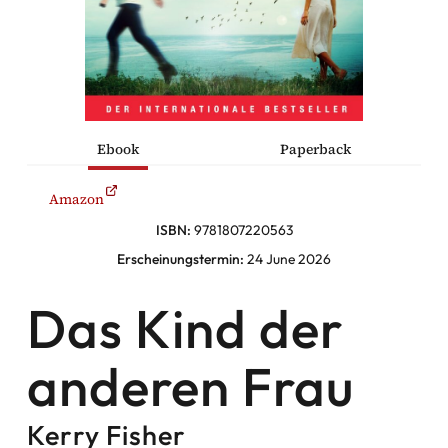
he Komödien
haltung
Ebook
Paperback
sromane
Amazon
alromane
ISBN:
9781807220563
Erscheinungstermin:
24 June 2026
Facebook
Das Kind der
Instagram
anderen Frau
Twitter
Kerry Fisher