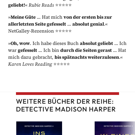
geliebt!
«
Rubie Reads
⭐⭐⭐⭐⭐
»
Meine Güte
… Hat mich
von der ersten bis zur
allerletzten Seite gefesselt
…
absolut genial
.«
NetGalley-Rezension ⭐⭐⭐⭐⭐
»
Oh, wow
. Ich habe dieses Buch
absolut geliebt
… Ich
war
gefesselt
… Ich bin
durch die Seiten gerast
… Hat
mich dazu gebracht,
bis spätnachts weiterzulesen
.«
Karen Loves Reading
⭐⭐⭐⭐⭐
WEITERE BÜCHER DER REIHE:
DETECTIVE MADISON HARPER