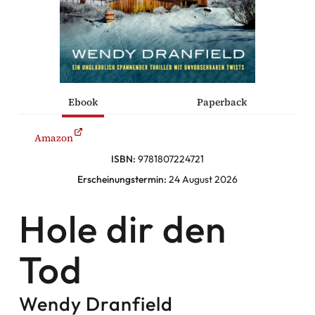
he Komödien
haltung
Ebook
Paperback
sromane
Amazon
alromane
ISBN:
9781807224721
Erscheinungstermin:
24 August 2026
Hole dir den
Facebook
Instagram
Tod
Twitter
Wendy Dranfield