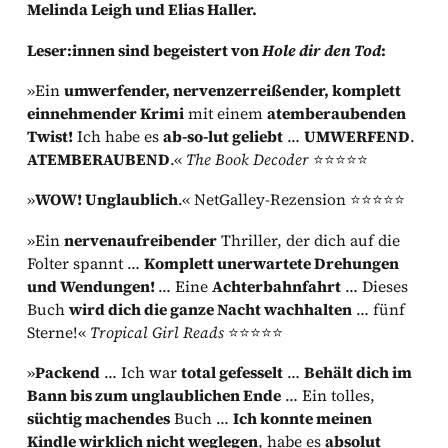
Melinda Leigh und Elias Haller.
Leser:innen sind begeistert von
Hole dir den Tod
:
»Ein
umwerfender, nervenzerreißender, komplett
einnehmender Krimi
mit einem
atemberaubenden
Twist!
Ich habe es
ab-so-lut geliebt
…
UMWERFEND
.
ATEMBERAUBEND
.«
The Book Decoder
⭐⭐⭐⭐⭐
»
WOW! Unglaublich
.« NetGalley-Rezension ⭐⭐⭐⭐⭐
»Ein
nervenaufreibender
Thriller, der dich auf die
Folter spannt …
Komplett unerwartete Drehungen
und Wendungen!
… Eine
Achterbahnfahrt
… Dieses
Buch
wird dich die ganze Nacht wachhalten
… fünf
Sterne!«
Tropical Girl Reads
⭐⭐⭐⭐⭐
»
Packend
… Ich war
total gefesselt
…
Behält dich im
Bann bis zum unglaublichen Ende
… Ein tolles,
süchtig machendes
Buch …
Ich konnte meinen
Kindle wirklich nicht weglegen
, habe es
absolut