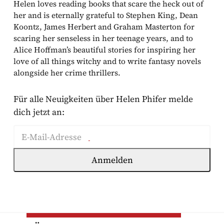
Helen loves reading books that scare the heck out of
her and is eternally grateful to Stephen King, Dean
Koontz, James Herbert and Graham Masterton for
scaring her senseless in her teenage years, and to
Alice Hoffman’s beautiful stories for inspiring her
love of all things witchy and to write fantasy novels
alongside her crime thrillers.
Für alle Neuigkeiten über Helen Phifer melde
dich jetzt an:
E-Mail-Adresse
Außerdem möchte ich speziell auf mich abgestimmte
Die Mailingliste von Bookouture Deutschland wird von Bookouture
Anmelden