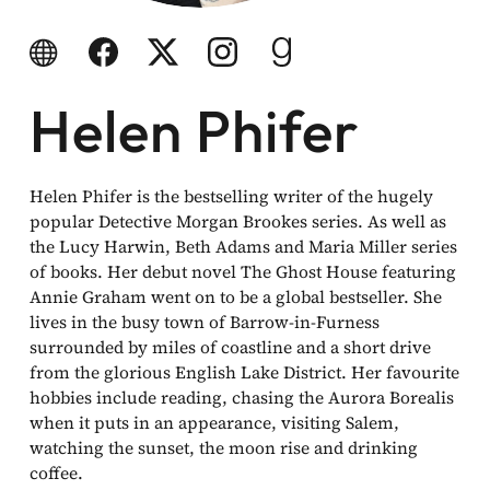
he Komödien
Website
Facebook
Twitter
Instagram
Goodreads
Helen Phifer
haltung
sromane
Helen Phifer is the bestselling writer of the hugely
popular Detective Morgan Brookes series. As well as
alromane
the Lucy Harwin, Beth Adams and Maria Miller series
of books. Her debut novel The Ghost House featuring
Annie Graham went on to be a global bestseller. She
lives in the busy town of Barrow-in-Furness
Facebook
surrounded by miles of coastline and a short drive
from the glorious English Lake District. Her favourite
Instagram
hobbies include reading, chasing the Aurora Borealis
when it puts in an appearance, visiting Salem,
watching the sunset, the moon rise and drinking
Twitter
coffee.