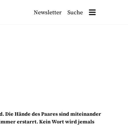
Newsletter
Suche
Site Navigation
Search
Site Navigation
ETTER ANMELDEN!
ten
, die für die Verarbeitung dieser Daten verantwortlich sind. L
. Die Hände des Paares sind miteinander
r immer erstarrt. Kein Wort wird jemals