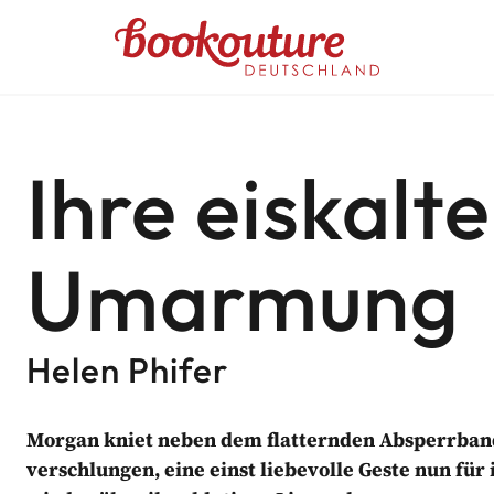
Bookouture logo
UTURE DEUTSCHLAND NEWSL
Ihre eiskalte
ehlungen
Umarmung
abgestimmte Informationen von Bookouture erhal
d von Bookouture (dem Handelsnamen von Storyfire Ltd) verwaltet
Helen Phifer
Morgan kniet neben dem flatternden Absperrband
verschlungen, eine einst liebevolle Geste nun fü