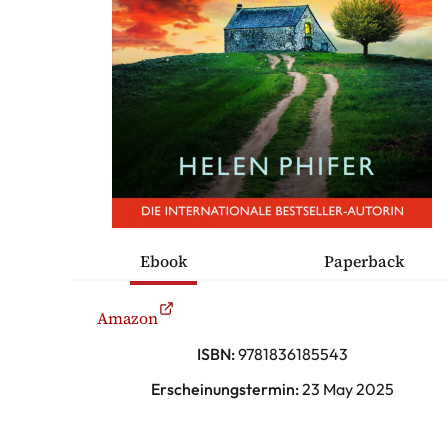
ÜCHER
ONTAKT
Thriller
Ebook
Paperback
ische Romane
Amazon
sche Komödien
ISBN:
9781836185543
Erscheinungstermin:
23 May 2025
erhaltung