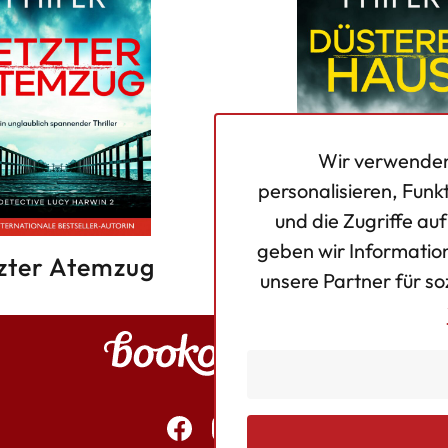
Wir verwenden
personalisieren, Funk
und die Zugriffe au
geben wir Informatio
zter Atemzug
Düsteres H
unsere Partner für s
Bookouture logo
Essentielle Coo
Facebook
Instagram
Twitter