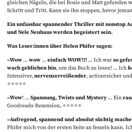
gleichen Nägeln, die bei Rosie und Matt gefunden
Schritt und Tritt. Kann sie ihn stoppen, bevor jema
Ein unfassbar spannender Thriller mit nonstop Ac
und Nele Neuhaus werden begeistert sein.
Was Leser:innen über Helen Phifer sagen:
»
Wow
…
wow
…
einfach WOW!!!
… Ich war
so gefe
wach geblieben bin
, um das Buch zu lesen! … Ich
k
Intensiver,
nervenzerreißender
, actionreicher un
⭐⭐⭐⭐⭐
»
Wow
! …
Spannung, Twists und Mystery
… Ein
ras
Goodreads-Rezension, ⭐⭐⭐⭐⭐
»
Aufregend, spannend und absolut süchtig mach
Phifer mich von der ersten Seite an fesseln kann. I