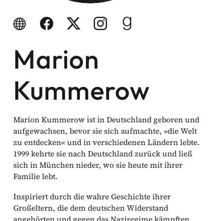
he Komödien
Website
Facebook
Twitter
Instagram
Goodreads
Marion
haltung
sromane
Kummerow
alromane
Marion Kummerow ist in Deutschland geboren und
aufgewachsen, bevor sie sich aufmachte, »die Welt
zu entdecken« und in verschiedenen Ländern lebte.
Facebook
1999 kehrte sie nach Deutschland zurück und ließ
sich in München nieder, wo sie heute mit ihrer
Familie lebt.
Instagram
Inspiriert durch die wahre Geschichte ihrer
Twitter
Großeltern, die dem deutschen Widerstand
angehörten und gegen das Naziregime kämpften,