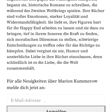
begann sie, historische Romane zu schreiben, die
während des Zweiten Weltkriegs spielen. Ihre Bücher
sind voller Emotionen, starker Loyalität und
Widerstandsfähigkeit. Sie liebt es, ihre Figuren hart
für ihr Happy End arbeiten zu lassen und sie dazu zu
bringen, tief in ihrem Inneren die Kraft zu finden,
sich moralischen Dilemmas zu stellen, schwierige
Entscheidungen zu treffen oder für das Richtige zu
kämpfen. Dabei vergisst sie nie, Humor und
unsterbliche Liebe in ihre Bücher einzubauen, denn
schließlich ist es die Liebe, die die Welt
zusammenhält.
Für alle Neuigkeiten über Marion Kummerow
melde dich jetzt an:
E-Mail-Adresse
Außerdem möchte ich speziell auf mich abgestimmte
Die Mailingliste von Bookouture Deutschland wird von Bookouture
Anmelden