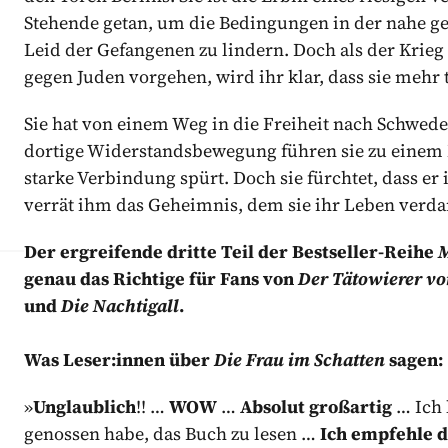
Stehende getan, um die Bedingungen in der nahe g
Leid der Gefangenen zu lindern. Doch als der Krieg
gegen Juden vorgehen, wird ihr klar, dass sie mehr
Sie hat von einem Weg in die Freiheit nach Schwed
dortige Widerstandsbewegung führen sie zu eine
starke Verbindung spürt. Doch sie fürchtet, dass er 
verrät ihm das Geheimnis, dem sie ihr Leben verda
Der ergreifende dritte Teil der Bestseller-Reihe
M
genau das Richtige für Fans von
Der Tätowierer v
und
Die Nachtigall
.
Was Leser:innen über
Die Frau im Schatten
sagen:
»
Unglaublich
!! …
WOW
…
Absolut großartig
… Ich 
genossen habe, das Buch zu lesen …
Ich empfehle 