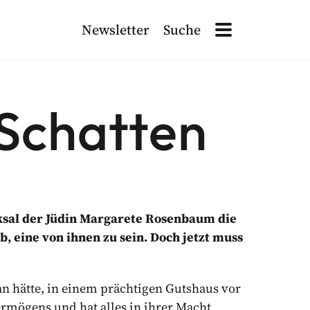
Newsletter
Suche
Site Navigation
Search
Site Navigation
ETTER ANMELDEN!
 Schatten
ten
, die für die Verarbeitung dieser Daten verantwortlich sind. L
cksal der Jüdin Margarete Rosenbaum die
 eine von ihnen zu sein. Doch jetzt muss
an hätte, in einem prächtigen Gutshaus vor
Vermögens und hat alles in ihrer Macht