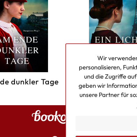
Wir verwenden
personalisieren, Funk
und die Zugriffe au
de dunkler Tage
Ein Licht der H
geben wir Informatio
unsere Partner für s
Bookouture logo