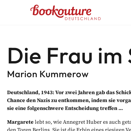
Bookouture logo
UTURE DEUTSCHLAND NEWSL
Die Frau im
ehlungen
abgestimmte Informationen von Bookouture erhal
Marion Kummerow
d von Bookouture (dem Handelsnamen von Storyfire Ltd) verwaltet
Deutschland, 1943: Vor zwei Jahren gab das Schi
Chance den Nazis zu entkommen, indem sie vorgab,
sie eine folgenschwere Entscheidung treffen …
Margarete
lebt so, wie Annegret Huber es auch get
den Toren Berlins. Sie ist die Erbin eines riesigen 