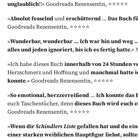
unglaublich
!!« Goodreads Rezensentin, ⭐⭐⭐⭐⭐
»
Absolut fesselnd
und
erschütternd
…
Das Buch fü
Goodreads Rezensentin, ⭐⭐⭐⭐⭐
»
Wunderbar, wunderbar … Ich war hin und weg … 
alles und jeden ignoriert, bis ich es fertig hatte
.«
N
»Ich habe dieses Buch
innerhalb von 24 Stunden v
Herzschmerz und Hoffnung und
manchmal hatte ic
konnte
.« Goodreads Rezensentin, ⭐⭐⭐⭐⭐
»
So emotional, herzzerreißend
…
Ich konnte das 
euch Taschentücher, denn
dieses Buch wird euch 
Goodreads Rezensentin, ⭐⭐⭐⭐⭐
»
Wenn dir
Schindlers Liste
gefallen hat und du ei
einer starken weiblichen Hauptfigur liebst, soll