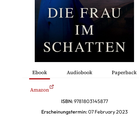
ÜCHER
ONTAKT
Thriller
Ebook
Audiobook
Paperback
ische Romane
Amazon
ISBN:
9781803145877
sche Komödien
Erscheinungstermin:
07 February 2023
erhaltung