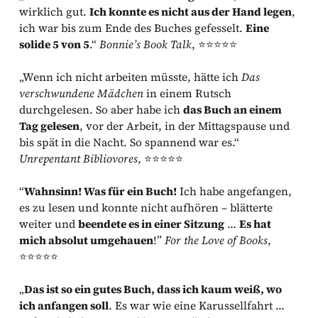
wirklich gut.
Ich konnte es nicht aus der Hand legen
,
ich war bis zum Ende des Buches gefesselt.
Eine
solide 5 von 5
.“
Bonnie’s Book Talk
, ⭐️⭐️⭐️⭐️⭐️
„Wenn ich nicht arbeiten müsste, hätte ich
Das
verschwundene Mädchen
in einem Rutsch
durchgelesen. So aber habe ich
das Buch an einem
Tag gelesen
, vor der Arbeit, in der Mittagspause und
bis spät in die Nacht. So spannend war es.“
Unrepentant Bibliovores
, ⭐️⭐️⭐️⭐️⭐️
“
Wahnsinn! Was für ein Buch!
Ich habe angefangen,
es zu lesen und konnte nicht aufhören – blätterte
weiter und
beendete es in einer Sitzung
…
Es hat
mich absolut umgehauen
!”
For the Love of Books
,
⭐️⭐️⭐️⭐️⭐️
„
Das ist so ein gutes Buch, dass ich kaum weiß, wo
ich anfangen soll
. Es war wie eine Karussellfahrt …