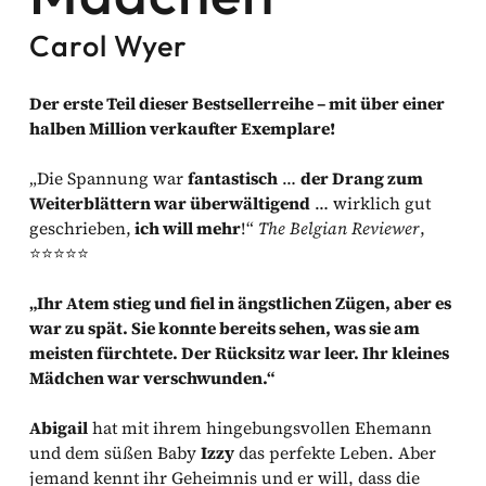
Carol Wyer
Der erste Teil dieser Bestsellerreihe – mit über einer
halben Million verkaufter Exemplare!
„Die Spannung war
fantastisch
…
der Drang zum
Weiterblättern war überwältigend
… wirklich gut
geschrieben,
ich will mehr
!“
The Belgian Reviewer
,
⭐️⭐️⭐️⭐️⭐️
„Ihr Atem stieg und fiel in ängstlichen Zügen, aber es
war zu spät. Sie konnte bereits sehen, was sie am
meisten fürchtete. Der Rücksitz war leer. Ihr kleines
Mädchen war verschwunden.“
Abigail
hat mit ihrem hingebungsvollen Ehemann
und dem süßen Baby
Izzy
das perfekte Leben. Aber
jemand kennt ihr Geheimnis und er will, dass die