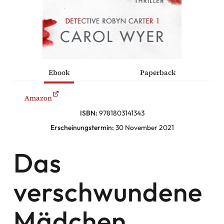
he Komödien
haltung
Ebook
Paperback
sromane
Amazon
alromane
ISBN:
9781803141343
Erscheinungstermin:
30 November 2021
Das
Facebook
Instagram
verschwundene
Twitter
Mädchen