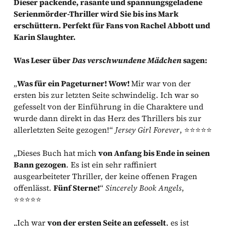
Dieser packende, rasante und spannungsgeladene
Serienmörder-Thriller wird Sie bis ins Mark
erschüttern. Perfekt für Fans von Rachel Abbott und
Karin Slaughter.
Was Leser über
Das verschwundene Mädchen
sagen:
„
Was für ein Pageturner! Wow!
Mir war von der
ersten bis zur letzten Seite schwindelig. Ich war so
gefesselt von der Einführung in die Charaktere und
wurde dann direkt in das Herz des Thrillers bis zur
allerletzten Seite gezogen!“
Jersey Girl Forever
, ⭐️⭐️⭐️⭐️⭐️
„Dieses Buch hat mich
von Anfang bis Ende in seinen
Bann gezogen
. Es ist ein sehr raffiniert
ausgearbeiteter Thriller, der keine offenen Fragen
offenlässt.
Fünf Sterne!
“
Sincerely Book Angels
,
⭐️⭐️⭐️⭐️⭐️
„Ich war
von der ersten Seite an gefesselt
, es ist