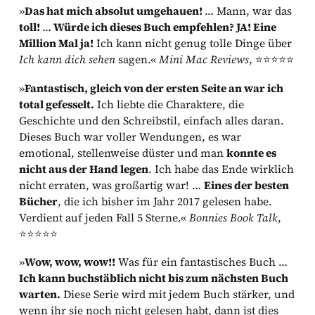
»
Das hat mich absolut umgehauen!
… Mann, war das
toll!
…
Würde ich dieses Buch empfehlen? JA! Eine
Million Mal ja!
Ich kann nicht genug tolle Dinge über
Ich kann dich sehen
sagen.«
Mini Mac Reviews
, ⭐⭐⭐⭐⭐
»
Fantastisch, gleich von der ersten Seite an war ich
total gefesselt.
Ich liebte die Charaktere, die
Geschichte und den Schreibstil, einfach alles daran.
Dieses Buch war voller Wendungen, es war
emotional, stellenweise düster und man
konnte es
nicht aus der Hand legen
. Ich habe das Ende wirklich
nicht erraten, was großartig war! …
Eines der besten
Bücher
, die ich bisher im Jahr 2017 gelesen habe.
Verdient auf jeden Fall 5 Sterne.«
Bonnies Book Talk
,
⭐⭐⭐⭐⭐
»
Wow, wow, wow!!
Was für ein fantastisches Buch …
Ich kann buchstäblich nicht bis zum nächsten Buch
warten.
Diese Serie wird mit jedem Buch stärker, und
wenn ihr sie noch nicht gelesen habt, dann ist dies