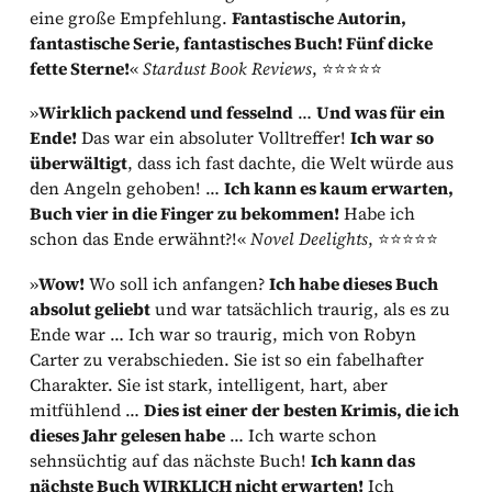
eine große Empfehlung.
Fantastische Autorin,
fantastische Serie, fantastisches Buch! Fünf dicke
fette Sterne!
«
Stardust Book Reviews
, ⭐⭐⭐⭐⭐
»
Wirklich packend und fesselnd
…
Und was für ein
Ende!
Das war ein absoluter Volltreffer!
Ich war so
überwältigt
, dass ich fast dachte, die Welt würde aus
den Angeln gehoben! …
Ich kann es kaum erwarten,
Buch vier in die Finger zu bekommen!
Habe ich
schon das Ende erwähnt?!«
Novel Deelights
, ⭐⭐⭐⭐⭐
»
Wow!
Wo soll ich anfangen?
Ich habe dieses Buch
absolut geliebt
und war tatsächlich traurig, als es zu
Ende war … Ich war so traurig, mich von Robyn
Carter zu verabschieden. Sie ist so ein fabelhafter
Charakter. Sie ist stark, intelligent, hart, aber
mitfühlend …
Dies ist einer der besten Krimis, die ich
dieses Jahr gelesen habe
… Ich warte schon
sehnsüchtig auf das nächste Buch!
Ich kann das
nächste Buch WIRKLICH nicht erwarten!
Ich