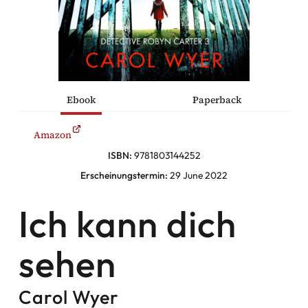
he Komödien
haltung
Ebook
Paperback
sromane
Amazon
alromane
ISBN:
9781803144252
Erscheinungstermin:
29 June 2022
Ich kann dich
Facebook
Instagram
sehen
Twitter
Carol Wyer