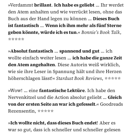
»Verdammt
brillant
.
Ich habe es geliebt
… Ihr werdet
den Atem anhalten und wie verrückt lesen, ohne das
Buch aus der Hand legen zu können …
Dieses Buch
ist fantastisch
…
Wenn ich ihm mehr als fünf Sterne
geben könnte, würde ich es tun
.«
Bonnie’s Book Talk
,
⭐⭐⭐⭐⭐
»
Absolut fantastisch
…
spannend und gut
… ich
wollte einfach weiter lesen …
ich habe die ganze Zeit
den Atem angehalten
. Diese Autorin weiß wirklich,
wie sie ihre Leser in Spannung hält und ihre Herzen
höherschlagen lässt!«
Stardust Book Reviews
, ⭐⭐⭐⭐⭐
»Wow! … eine
fantastische Lektüre
. Ich habe den
Nervenkitzel und die Action absolut geliebt …
Gleich
von der ersten Seite an war ich gefesselt
.« Goodreads
Rezensentin, ⭐⭐⭐⭐⭐
»
Ich wollte nicht, dass dieses Buch endet
! Aber es
war so gut, dass ich schneller und schneller gelesen