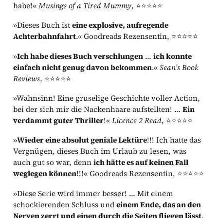
habe!«
Musings of a Tired Mummy
, ⭐⭐⭐⭐⭐
»Dieses Buch ist
eine explosive, aufregende
Achterbahnfahrt
.« Goodreads Rezensentin, ⭐⭐⭐⭐⭐
»
Ich habe dieses Buch verschlungen
…
ich konnte
einfach nicht genug davon bekommen
.«
Sean’s Book
Reviews
, ⭐⭐⭐⭐⭐
»Wahnsinn! Eine gruselige Geschichte voller Action,
bei der sich mir die Nackenhaare aufstellten! …
Ein
verdammt guter Thriller
!«
Licence 2 Read
, ⭐⭐⭐⭐⭐
»
Wieder eine absolut geniale Lektüre
!!! Ich hatte das
Vergnügen, dieses Buch im Urlaub zu lesen, was
auch gut so war, denn
ich hätte es auf keinen Fall
weglegen können
!!!« Goodreads Rezensentin, ⭐⭐⭐⭐⭐
»Diese Serie wird immer besser! … Mit einem
schockierenden Schluss und
einem Ende, das an den
Nerven zerrt und einen durch die Seiten fliegen lässt
,