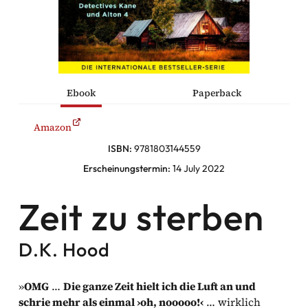
he Komödien
haltung
Ebook
Paperback
sromane
Amazon
alromane
ISBN:
9781803144559
Erscheinungstermin:
14 July 2022
Zeit zu sterben
Facebook
D.K. Hood
Instagram
Twitter
»
OMG
…
Die ganze Zeit hielt ich die Luft an und
schrie mehr als einmal ›oh, nooooo!‹
… wirklich