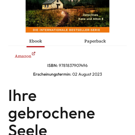
he Komödien
haltung
Ebook
Paperback
sromane
Amazon
alromane
ISBN:
9781837907496
Erscheinungstermin:
02 August 2023
Ihre
Facebook
gebrochene
Instagram
Seele
Twitter