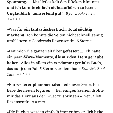
Spannung‹
… Mir lief es kalt den Rücken hinunter
und
ich konnte einfach nicht aufhören zu lesen
.
Unglaublich, umwerfend gut!
«
B for Bookreview
,
⭐⭐⭐⭐⭐
»Was für ein
fantastisches
Buch.
Total süchtig
machend
. Ich konnte die Seiten nicht schnell genug
umblättern.« Goodreads Rezensentin, 5 Sterne
»Hat mich die ganze Zeit über
gefesselt
… Ich hatte
ein paar
›Wow‹-Momente, die mir den Atem geraubt
haben
. Alles in allem ein
verdammt geniales Buch
,
das auf jeden Fall 5 Sterne verdient hat.«
Bonnie‘s Book
Talk
, ⭐⭐⭐⭐⭐
»Ein weiterer
phänomenaler
Teil dieser Serie. Ich
liebe die neuen Figuren … Bei einigen Szenen drohte
mir das Herz aus der Brust zu springen.« NetGalley
Rezensentin, ⭐⭐⭐⭐⭐
»Die Bücher werden einfach immer besser.
Ich liebe