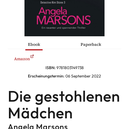
he Komödien
haltung
Ebook
Paperback
sromane
Amazon
alromane
ISBN:
9781803149738
Erscheinungstermin:
06 September 2022
Facebook
Die gestohlenen
Instagram
Mädchen
Twitter
Angela Marsons