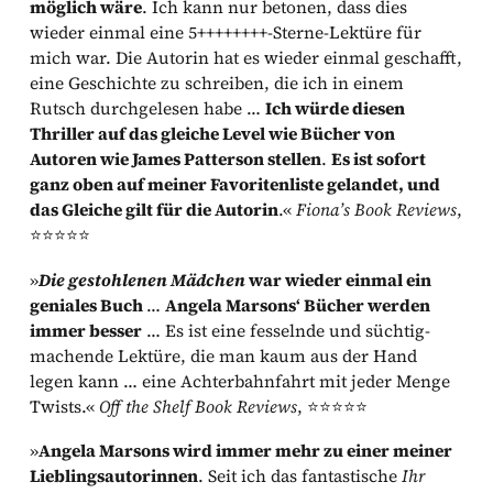
möglich wäre
. Ich kann nur betonen, dass dies
wieder einmal eine 5++++++++-Sterne-Lektüre für
mich war. Die Autorin hat es wieder einmal geschafft,
eine Geschichte zu schreiben, die ich in einem
Rutsch durchgelesen habe …
Ich würde diesen
Thriller auf das gleiche Level wie Bücher von
Autoren wie James Patterson stellen
.
Es ist sofort
ganz oben auf meiner Favoritenliste gelandet, und
das Gleiche gilt für die Autorin
.«
Fiona’s Book Reviews
,
⭐⭐⭐⭐⭐
»
Die gestohlenen Mädchen
war wieder einmal ein
geniales Buch
…
Angela Marsons‘ Bücher werden
immer besser
… Es ist eine fesselnde und süchtig-
machende Lektüre, die man kaum aus der Hand
legen kann … eine Achterbahnfahrt mit jeder Menge
Twists.«
Off the Shelf Book Reviews
, ⭐⭐⭐⭐⭐
»
Angela Marsons wird immer mehr zu einer meiner
Lieblingsautorinnen
. Seit ich das fantastische
Ihr