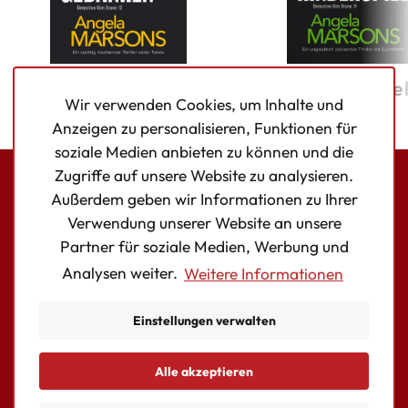
Tödliche Gedanken
Kinderspie
Wir verwenden Cookies, um Inhalte und
Anzeigen zu personalisieren, Funktionen für
soziale Medien anbieten zu können und die
Zugriffe auf unsere Website zu analysieren.
Außerdem geben wir Informationen zu Ihrer
Bookouture logo
Verwendung unserer Website an unsere
Facebook
Instagram
Twitter
Partner für soziale Medien, Werbung und
Analysen weiter.
Weitere Informationen
AUTOR:INNEN
BÜCHER
Einstellungen verwalten
KONTAKT
Essentielle Cookies
Alle akzeptieren
© Copyright Storyfire Ltd
allowed