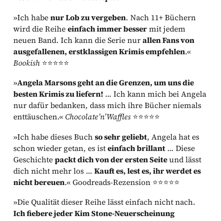
»Ich habe
nur Lob zu vergeben
. Nach 11+ Büchern
wird die Reihe
einfach immer besser
mit jedem
neuen Band. Ich kann die Serie nur
allen Fans von
ausgefallenen, erstklassigen Krimis empfehlen
.«
Bookish
⭐⭐⭐⭐⭐
»
Angela Marsons geht an die Grenzen, um uns die
besten Krimis zu liefern!
… Ich kann mich bei Angela
nur dafür bedanken, dass mich ihre Bücher niemals
enttäuschen.«
Chocolate’n’Waffles
⭐⭐⭐⭐⭐
»Ich habe dieses Buch
so sehr geliebt
, Angela hat es
schon wieder getan, es ist
einfach brillant
… Diese
Geschichte
packt dich von der ersten Seite
und lässt
dich nicht mehr los …
Kauft es, lest es, ihr werdet es
nicht bereuen
.« Goodreads-Rezension ⭐⭐⭐⭐⭐
»Die Qualität dieser Reihe lässt einfach nicht nach.
Ich fiebere jeder Kim Stone-Neuerscheinung