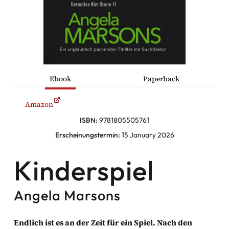
he Komödien
haltung
Ebook
Paperback
sromane
Amazon
alromane
ISBN:
9781805505761
Erscheinungstermin:
15 January 2026
Facebook
Kinderspiel
Instagram
Angela Marsons
Twitter
Endlich ist es an der Zeit für ein Spiel. Nach den