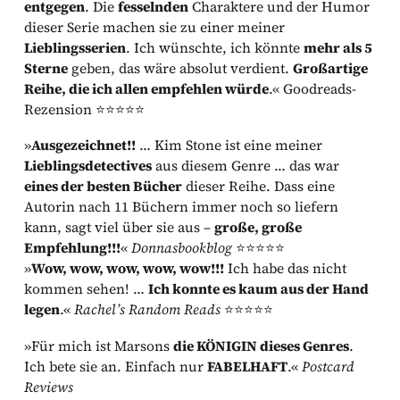
entgegen
. Die
fesselnden
Charaktere und der Humor
dieser Serie machen sie zu einer meiner
Lieblingsserien
. Ich wünschte, ich könnte
mehr als 5
Sterne
geben, das wäre absolut verdient.
Großartige
Reihe, die ich allen empfehlen würde
.« Goodreads-
Rezension ⭐⭐⭐⭐⭐
»
Ausgezeichnet!!
… Kim Stone ist eine meiner
Lieblingsdetectives
aus diesem Genre … das war
eines der besten Bücher
dieser Reihe. Dass eine
Autorin nach 11 Büchern immer noch so liefern
kann, sagt viel über sie aus –
große, große
Empfehlung!!!
«
Donnasbookblog
⭐⭐⭐⭐⭐
»
Wow, wow, wow, wow, wow!!!
Ich habe das nicht
kommen sehen! …
Ich konnte es kaum aus der Hand
legen
.«
Rachel’s Random Reads
⭐⭐⭐⭐⭐
»Für mich ist Marsons
die KÖNIGIN dieses Genres
.
Ich bete sie an. Einfach nur
FABELHAFT
.«
Postcard
Reviews