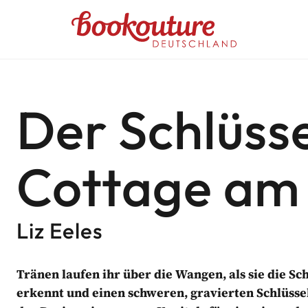
Bookouture logo
UTURE DEUTSCHLAND NEWSL
Der Schlüss
ehlungen
Cottage am
abgestimmte Informationen von Bookouture erhal
d von Bookouture (dem Handelsnamen von Storyfire Ltd) verwaltet
Liz Eeles
Tränen laufen ihr über die Wangen, als sie die S
erkennt und einen schweren, gravierten Schlüssel