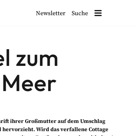
Newsletter
Suche
Site Navigation
Search
Site Navigation
ETTER ANMELDEN!
el zum
 Meer
ten
, die für die Verarbeitung dieser Daten verantwortlich sind. L
chrift ihrer Großmutter auf dem Umschlag
 hervorzieht. Wird das verfallene Cottage