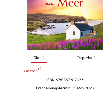
ÜCHER
ONTAKT
Thriller
Ebook
Paperback
ische Romane
Amazon
sche Komödien
ISBN:
9781837902033
Erscheinungstermin:
25 May 2023
erhaltung