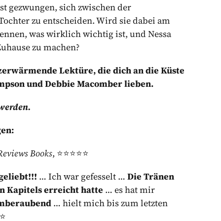
ist gezwungen, sich zwischen der
Tochter zu entscheiden. Wird sie dabei am
ennen, was wirklich wichtig ist, und Nessa
 Zuhause zu machen?
erwärmende Lektüre, die dich an die Küste
Thompson und Debbie Macomber lieben.
 werden.
gen:
Reviews Books
, ⭐⭐⭐⭐⭐
geliebt!!!
… Ich war gefesselt …
Die Tränen
n Kapitels erreicht hatte
… es hat mir
mberaubend
… hielt mich bis zum letzten
⭐⭐