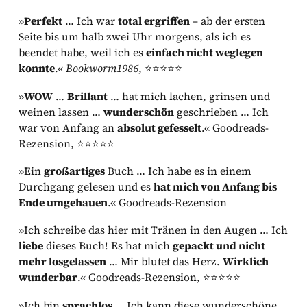
»
Perfekt
… Ich war
total ergriffen
– ab der ersten
Seite bis um halb zwei Uhr morgens, als ich es
beendet habe, weil ich es
einfach nicht weglegen
konnte
.«
Bookworm1986
, ⭐⭐⭐⭐⭐
»
WOW
…
Brillant
… hat mich lachen, grinsen und
weinen lassen …
wunderschön
geschrieben … Ich
war von Anfang an
absolut gefesselt
.« Goodreads-
Rezension, ⭐⭐⭐⭐⭐
»Ein
großartiges
Buch … Ich habe es in einem
Durchgang gelesen und es
hat mich von Anfang bis
Ende umgehauen
.« Goodreads-Rezension
»Ich schreibe das hier mit Tränen in den Augen … Ich
liebe
dieses Buch! Es hat mich
gepackt und nicht
mehr losgelassen
… Mir blutet das Herz.
Wirklich
wunderbar
.« Goodreads-Rezension, ⭐⭐⭐⭐⭐
»Ich bin
sprachlos
… Ich kann diese wunderschöne