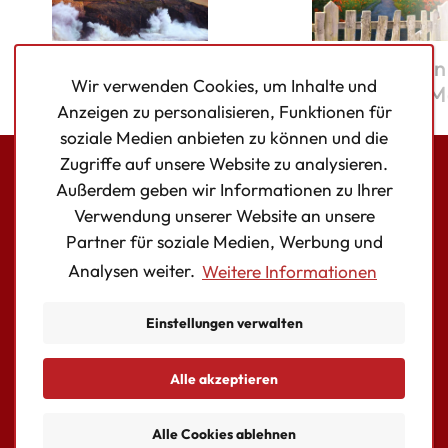
Das Tagebuch vom
Die Schwester
Wir verwenden Cookies, um Inhalte und
Cottage am Meer
Cottage am M
Anzeigen zu personalisieren, Funktionen für
soziale Medien anbieten zu können und die
Zugriffe auf unsere Website zu analysieren.
Außerdem geben wir Informationen zu Ihrer
Bookouture logo
Verwendung unserer Website an unsere
Facebook
Instagram
Twitter
Partner für soziale Medien, Werbung und
Analysen weiter.
Weitere Informationen
AUTOR:INNEN
BÜCHER
Einstellungen verwalten
KONTAKT
Essentielle Cookies
Alle akzeptieren
© Copyright Storyfire Ltd
allowed
Alle Cookies ablehnen
Datenschutzerklärung