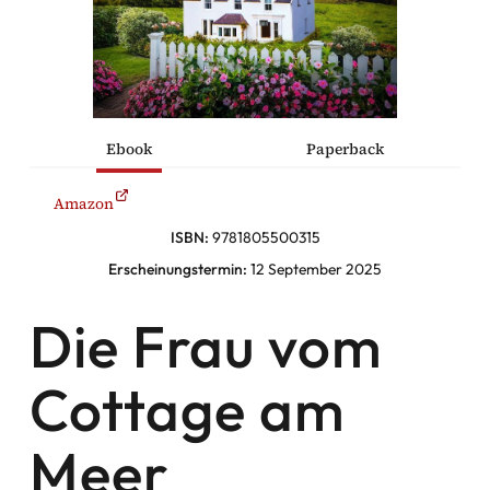
he Komödien
haltung
Ebook
Paperback
sromane
Amazon
alromane
ISBN:
9781805500315
Erscheinungstermin:
12 September 2025
Die Frau vom
Facebook
Cottage am
Instagram
Meer
Twitter