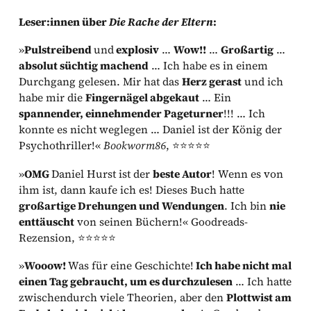
Leser:innen über
Die Rache der Eltern
:
»
Pulstreibend
und
explosiv
…
Wow!!
…
Großartig
…
absolut süchtig machend
… Ich habe es in einem
Durchgang gelesen. Mir hat das
Herz gerast
und ich
habe mir die
Fingernägel abgekaut
… Ein
spannender, einnehmender Pageturner
!!! … Ich
konnte es nicht weglegen … Daniel ist der König der
Psychothriller!«
Bookworm86
, ⭐⭐⭐⭐⭐
»
OMG
Daniel Hurst ist der
beste Autor
! Wenn es von
ihm ist, dann kaufe ich es! Dieses Buch hatte
großartige Drehungen und Wendungen
. Ich bin
nie
enttäuscht
von seinen Büchern!« Goodreads-
Rezension, ⭐⭐⭐⭐⭐
»
Wooow!
Was für eine Geschichte!
Ich habe nicht mal
einen Tag gebraucht, um es durchzulesen
… Ich hatte
zwischendurch viele Theorien, aber den
Plottwist am