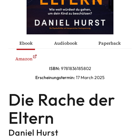
he Komödien
haltung
Ebook
Audiobook
Paperback
sromane
Amazon
alromane
ISBN:
9781836185802
Erscheinungstermin:
17 March 2025
Die Rache der
Facebook
Eltern
Instagram
Twitter
Daniel Hurst