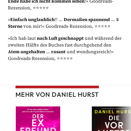
Ende habe ich nicht kommen sehen
!« Goodreads-
Rezension, ⭐⭐⭐⭐⭐
»
Einfach unglaublich
!! …
Dermaßen spannend
…
5
Sterne
von mir!« Goodreads-Rezension, ⭐⭐⭐⭐⭐
»Ich hab laut
nach Luft geschnappt
und während der
zweiten Hälfte des Buches fast durchgehend den
Atem angehalten
…
rasant
und wendungsreich!«
Goodreads-Rezension, ⭐⭐⭐⭐⭐
MEHR VON DANIEL HURST