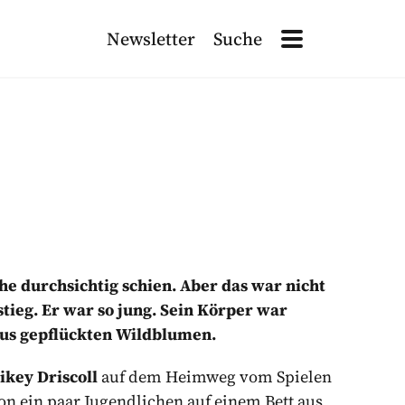
Newsletter
Suche
Site Navigation
Search
Site Navigation
ETTER ANMELDEN!
ten
, die für die Verarbeitung dieser Daten verantwortlich sind. L
he durchsichtig schien. Aber das war nicht
tieg. Er war so jung. Sein Körper war
us gepflückten Wildblumen.
ikey Driscoll
auf dem Heimweg vom Spielen
on ein paar Jugendlichen auf einem Bett aus