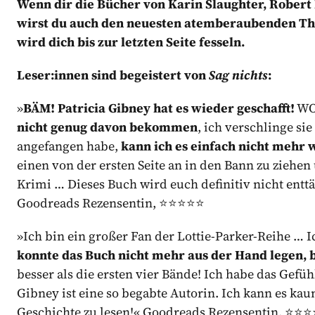
Wenn dir die Bücher von Karin Slaughter, Robert
wirst du auch den neuesten atemberaubenden Thri
wird dich bis zur letzten Seite fesseln.
Leser:innen sind begeistert von
Sag nichts
:
»
BÄM! Patricia Gibney hat es wieder geschafft!
WOW
nicht genug davon bekommen
, ich verschlinge si
angefangen habe,
kann ich es einfach nicht mehr
einen von der ersten Seite an in den Bann zu ziehen
Krimi … Dieses Buch wird euch definitiv nicht enttä
Goodreads Rezensentin, ⭐️⭐️⭐️⭐️⭐️
»Ich bin ein großer Fan der Lottie-Parker-Reihe … 
konnte das Buch nicht mehr aus der Hand legen, b
besser als die ersten vier Bände! Ich habe das Gefüh
Gibney ist eine so begabte Autorin. Ich kann es kau
Geschichte zu lesen!« Goodreads Rezensentin, ⭐️⭐️⭐️⭐