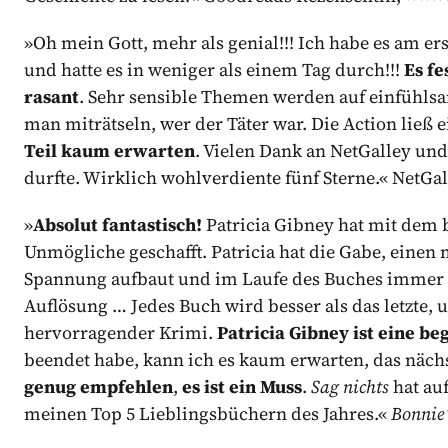
»Oh mein Gott, mehr als genial!!! Ich habe es am e
und hatte es in weniger als einem Tag durch!!!
Es fe
rasant
. Sehr sensible Themen werden auf einfühls
man miträtseln, wer der Täter war. Die Action ließ 
Teil kaum erwarten
. Vielen Dank an NetGalley und
durfte. Wirklich wohlverdiente fünf Sterne.« NetGall
»
Absolut fantastisch!
Patricia Gibney hat mit dem 
Unmögliche geschafft. Patricia hat die Gabe, einen 
Spannung aufbaut und im Laufe des Buches immer w
Auflösung … Jedes Buch wird besser als das letzte, 
hervorragender Krimi.
Patricia Gibney ist eine b
beendet habe, kann ich es kaum erwarten, das nächs
genug empfehlen
,
es ist ein Muss
.
Sag nichts
hat auf
meinen Top 5 Lieblingsbüchern des Jahres.«
Bonnie’