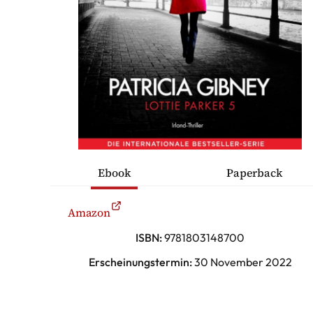
ÜCHER
ONTAKT
Thriller
Ebook
Paperback
ische Romane
Amazon
sche Komödien
ISBN:
9781803148700
Erscheinungstermin:
30 November 2022
erhaltung