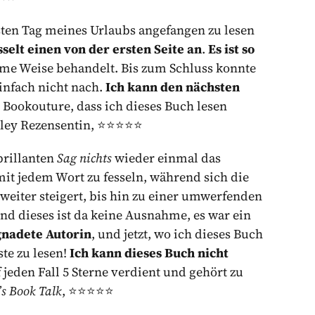
rsten Tag meines Urlaubs angefangen zu lesen
sselt einen von der ersten Seite an
.
Es ist so
ame Weise behandelt. Bis zum Schluss konnte
einfach nicht nach.
Ich kann den nächsten
 Bookouture, dass ich dieses Buch lesen
ey Rezensentin, ⭐️⭐️⭐️⭐️⭐️
brillanten
Sag nichts
wieder einmal das
mit jedem Wort zu fesseln, während sich die
eiter steigert, bis hin zu einer umwerfenden
und dieses ist da keine Ausnahme, es war ein
egnadete Autorin
, und jetzt, wo ich dieses Buch
te zu lesen!
Ich kann dieses Buch nicht
 jeden Fall 5 Sterne verdient und gehört zu
s Book Talk
, ⭐️⭐️⭐️⭐️⭐️