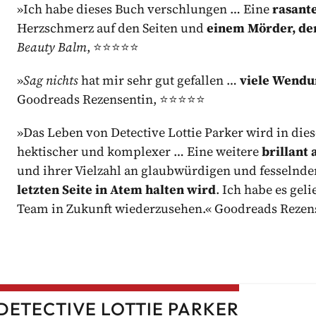
»Ich habe dieses Buch verschlungen … Eine
rasant
Herzschmerz auf den Seiten und
einem Mörder, den
Beauty Balm
, ⭐️⭐️⭐️⭐️⭐️
»
Sag nichts
hat mir sehr gut gefallen …
viele Wendu
Goodreads Rezensentin, ⭐️⭐️⭐️⭐️⭐️
»Das Leben von Detective Lottie Parker wird in dies
hektischer und komplexer … Eine weitere
brillant
und ihrer Vielzahl an glaubwürdigen und fesselnd
letzten Seite in Atem halten wird
. Ich habe es gel
Team in Zukunft wiederzusehen.« Goodreads Rezensen
DETECTIVE LOTTIE PARKER