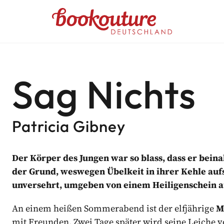
Bookouture logo
UTURE DEUTSCHLAND NEWSL
Sag Nichts
ehlungen
abgestimmte Informationen von Bookouture erhal
Patricia Gibney
d von Bookouture (dem Handelsnamen von Storyfire Ltd) verwaltet
Der Körper des Jungen war so blass, dass er beina
der Grund, weswegen Übelkeit in ihrer Kehle aufs
unversehrt, umgeben von einem Heiligenschein a
An einem heißen Sommerabend ist der elfjährige
M
mit Freunden. Zwei Tage später wird seine Leiche v