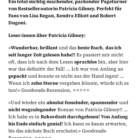
Ein total süchtig machender, packender Pageturner
von Bestsellerautorin Patricia Gibney. Perfekt für
Fans von Lisa Regan, Kendra Elliott und Robert
Dugoni.
Leser:innen über Patricia Gibney:
»
Wunderbar, brillant
und das
beste Buch
,
das ich
seit langer Zeit gelesen habe!!
Es passiert mir nicht
oft, dass ich nach dem Lesen
sprachlos
bin, aber hier
war das definitiv der Fall! … Ich war von Anfang an
gepackt
und konnte es nicht aus der Hand legen! …
Wenn ich
zehn Sterne
vergeben könnte, würde ich es
tun!« Goodreads-Rezension, ⭐⭐⭐⭐⭐
»Und wieder ein
absolut fesselnder, spannender
und
nicht wegzulegender
Roman von Patricia Gibney!! …
Ich habe es in
Rekordzeit durchgelesen!
Von Anfang
bis Ende einfach
genial!
Ich kann es kaum erwarten,
bis das nächste Buch erscheint.« Goodreads-
Rezension, ⭐⭐⭐⭐⭐