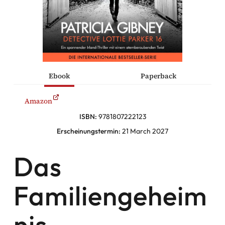
he Komödien
haltung
Ebook
Paperback
sromane
Amazon
alromane
ISBN:
9781807222123
Erscheinungstermin:
21 March 2027
Facebook
Das
Instagram
Familiengeheim
Twitter
nis