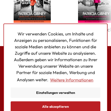
Das
Versteckte Töc
Wir verwenden Cookies, um Inhalte und
Familiengeheimnis
Anzeigen zu personalisieren, Funktionen für
soziale Medien anbieten zu können und die
Zugriffe auf unsere Website zu analysieren.
Außerdem geben wir Informationen zu Ihrer
Bookouture logo
Verwendung unserer Website an unsere
Facebook
Instagram
Twitter
Partner für soziale Medien, Werbung und
Analysen weiter.
Weitere Informationen
AUTOR:INNEN
BÜCHER
Einstellungen verwalten
KONTAKT
Essentielle Cookies
Alle akzeptieren
© Copyright Storyfire Ltd