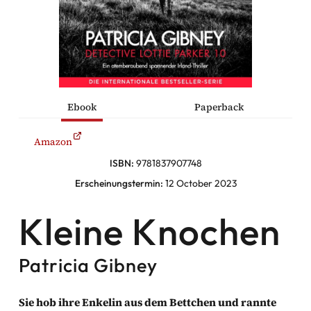
he Komödien
haltung
Ebook
Paperback
sromane
Amazon
alromane
ISBN:
9781837907748
Erscheinungstermin:
12 October 2023
Facebook
Kleine Knochen
Instagram
Patricia Gibney
Twitter
Sie hob ihre Enkelin aus dem Bettchen und rannte