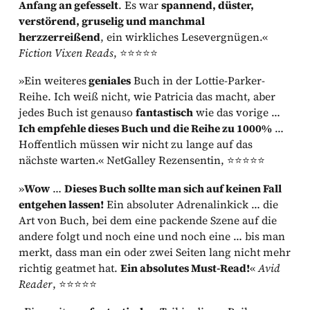
Anfang an gefesselt
. Es war
spannend, düster,
verstörend, gruselig und manchmal
herzzerreißend
, ein wirkliches Lesevergnügen.«
Fiction Vixen Reads
, ⭐⭐⭐⭐⭐
»Ein weiteres
geniales
Buch in der Lottie-Parker-
Reihe. Ich weiß nicht, wie Patricia das macht, aber
jedes Buch ist genauso
fantastisch
wie das vorige …
Ich empfehle dieses Buch und die Reihe zu 1000%
…
Hoffentlich müssen wir nicht zu lange auf das
nächste warten.« NetGalley Rezensentin, ⭐⭐⭐⭐⭐
»
Wow
…
Dieses Buch sollte man sich auf keinen Fall
entgehen lassen!
Ein absoluter Adrenalinkick … die
Art von Buch, bei dem eine packende Szene auf die
andere folgt und noch eine und noch eine … bis man
merkt, dass man ein oder zwei Seiten lang nicht mehr
richtig geatmet hat.
Ein absolutes Must-Read!
«
Avid
Reader
, ⭐⭐⭐⭐⭐