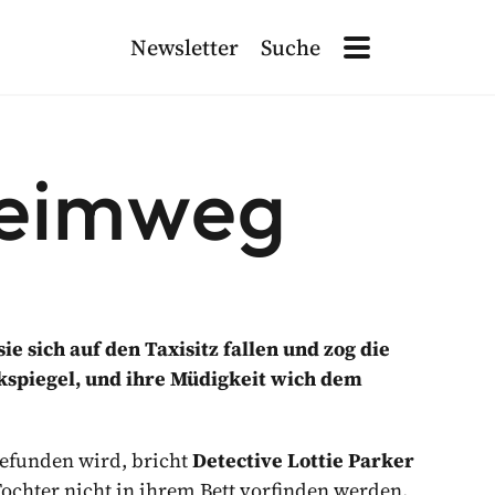
Newsletter
Suche
Site Navigation
Search
Site Navigation
ETTER ANMELDEN!
 Heimweg
ten
, die für die Verarbeitung dieser Daten verantwortlich sind. L
ie sich auf den Taxisitz fallen und zog die
ckspiegel, und ihre Müdigkeit wich dem
gefunden wird, bricht
Detective Lottie Parker
Tochter nicht in ihrem Bett vorfinden werden.