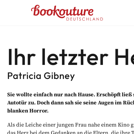
Bookouture logo
UTURE DEUTSCHLAND NEWSL
Ihr letzter
ehlungen
abgestimmte Informationen von Bookouture erhal
Patricia Gibney
d von Bookouture (dem Handelsnamen von Storyfire Ltd) verwaltet
Sie wollte einfach nur nach Hause. Erschöpft ließ s
Autotür zu. Doch dann sah sie seine Augen im Rü
blanken Horror.
Als die Leiche einer jungen Frau nahe einem Kino 
das Herz bei dem Gedanken an die Eltern, die ihre 