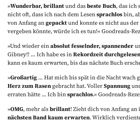
»
Wunderbar, brillant
und das
beste Buch
, das ich
nicht oft, dass ich nach dem Lesen
sprachlos
bin, ab
von Anfang an
gepackt
und konnte es nicht aus de
vergeben könnte, würde ich es tun!« Goodreads-R
»Und wieder ein
absolut fesselnder, spannender
u
Gibney!! … Ich habe es in
Rekordzeit durchgelese
kann es kaum erwarten, bis das nächste Buch ersc
»
Großartig
… Hat mich bis spät in die Nacht wach 
Herz zum Rasen
gebracht hat. Voller
Spannung
und
erraten hätte … Ich bin
sprachlos
.« Goodreads-Rez
»
OMG
, mehr als
brillant
! Zieht dich von Anfang an 
nächsten Band kaum erwarten
. Wirklich verdien