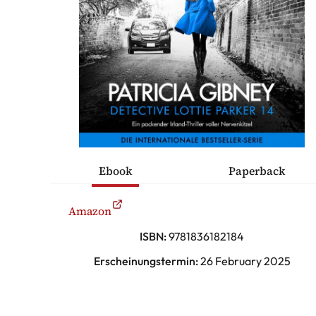
ÜCHER
ONTAKT
Thriller
Ebook
Paperback
ische Romane
Amazon
sche Komödien
ISBN:
9781836182184
Erscheinungstermin:
26 February 2025
erhaltung