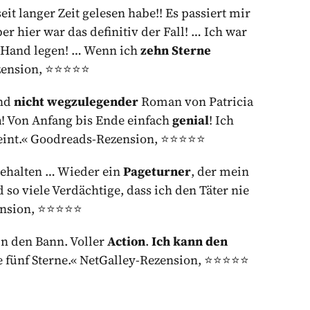
 seit langer Zeit gelesen habe!! Es passiert mir
er hier war das definitiv der Fall! … Ich war
r Hand legen! … Wenn ich
zehn Sterne
ezension, ⭐⭐⭐⭐⭐
nd
nicht wegzulegender
Roman von Patricia
n
! Von Anfang bis Ende einfach
genial
! Ich
heint.« Goodreads-Rezension, ⭐⭐⭐⭐⭐
gehalten … Wieder ein
Pageturner
, der mein
 so viele Verdächtige, dass ich den Täter nie
ension, ⭐⭐⭐⭐⭐
in den Bann. Voller
Action
.
Ich kann den
te fünf Sterne.« NetGalley-Rezension, ⭐⭐⭐⭐⭐